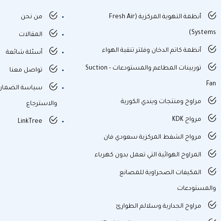
أنظمة التهوية المركزية (Fresh Air
من نحن
Systems)
المقالات
أنظمة كاتم الدخان وفلتر تنقية الهواء
أسئلة شائعة
توربينات المطاعم والمستودعات - Suction
تواصل معنا
Fan
سياسة الضمان
مراوح ومنتجات ويندي الكورية
والاسترجاع
مرواح KDK
LinkTree
مرواح الشفط المركزية سعودي فان
المراوح الهوائية التي تعمل بدون كهرباء
المكيفات الصحراوية للمصانع
والمستودعات
مراوح الجدارية وسلالم الطوارئ