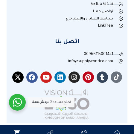
أسئلة شائعة
تواصل معنا
سياسة الضمان والاسترجاع
LinkTree
اتصل بنا
00966115001421
info@supplyworldco.com
تحتاج مساعدة؟
دردش معنا
جميع الحقوق محفوظة لموقع عالم التوريد © 2025م