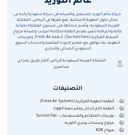
عالم التوريد
شركة عالم التوريد للتشغيل والصيانة هي شركة سعودية رائدة في
مجال حلول التهوية الصناعية، يقع مقرها في الرياض، المملكة
العربية السعودية، وتُقدم خدماتها على مستوى المملكة بكفاءة
عالية واحترافية.نتميز بتقديم أنظمة متكاملة لتركيب وصيانة مراوح
الشفط المركزية (Suction Fans)، أنظمة Fresh Air، وتوربينات
التهوية، بما يتوافق مع معايير الجودة العالمية واحتياجات السوق
السعودي الصناعي والتجاري.
المملكة العربية السعودية الرياض الملز طريق عمر ابن
عبدالعزيز
التصنيفات
أنظمة التهوية المركزية (Fresh Air Systems)
أنظمة كاتم الدخان وفلتر تنقية الهواء
توربينات المطاعم والمستودعات - Suction Fan
مراوح ومنتجات ويندي الكورية
مرواح KDK