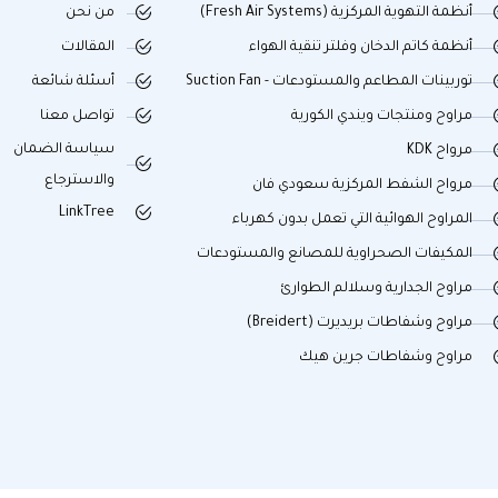
أنظمة التهوية المركزية (Fresh Air Systems)
من نحن
أنظمة كاتم الدخان وفلتر تنقية الهواء
المقالات
توربينات المطاعم والمستودعات - Suction Fan
أسئلة شائعة
مراوح ومنتجات ويندي الكورية
تواصل معنا
سياسة الضمان
مرواح KDK
والاسترجاع
مرواح الشفط المركزية سعودي فان
LinkTree
المراوح الهوائية التي تعمل بدون كهرباء
المكيفات الصحراوية للمصانع والمستودعات
مراوح الجدارية وسلالم الطوارئ
مراوح وشفاطات بريديرت (Breidert)
مراوح وشفاطات جرين هيك