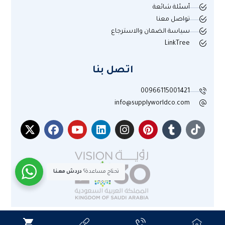
أسئلة شائعة
تواصل معنا
سياسة الضمان والاسترجاع
LinkTree
اتصل بنا
00966115001421
info@supplyworldco.com
تحتاج مساعدة؟
دردش معنا
جميع الحقوق محفوظة لموقع عالم التوريد © 2025م