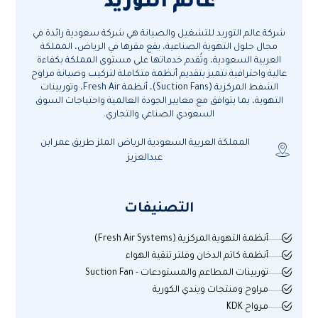
عالم التوريد
شركة عالم التوريد للتشغيل والصيانة هي شركة سعودية رائدة في
مجال حلول التهوية الصناعية، يقع مقرها في الرياض، المملكة
العربية السعودية، وتُقدم خدماتها على مستوى المملكة بكفاءة
عالية واحترافية.نتميز بتقديم أنظمة متكاملة لتركيب وصيانة مراوح
الشفط المركزية (Suction Fans)، أنظمة Fresh Air، وتوربينات
التهوية، بما يتوافق مع معايير الجودة العالمية واحتياجات السوق
السعودي الصناعي والتجاري.
المملكة العربية السعودية الرياض الملز طريق عمر ابن
عبدالعزيز
التصنيفات
أنظمة التهوية المركزية (Fresh Air Systems)
أنظمة كاتم الدخان وفلتر تنقية الهواء
توربينات المطاعم والمستودعات - Suction Fan
مراوح ومنتجات ويندي الكورية
مرواح KDK