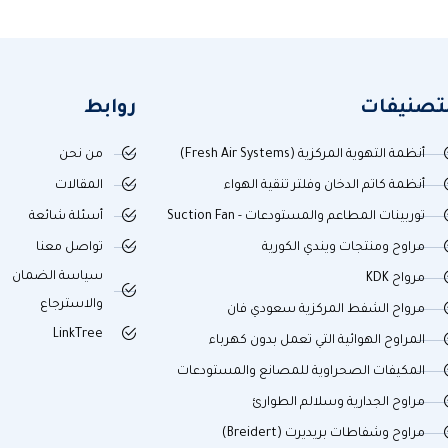
لتصنيفات
روابط
أنظمة التهوية المركزية (Fresh Air Systems)
من نحن
أنظمة كاتم الدخان وفلتر تنقية الهواء
المقالات
توربينات المطاعم والمستودعات - Suction Fan
أسئلة شائعة
مراوح ومنتجات ويندي الكورية
تواصل معنا
سياسة الضمان
مرواح KDK
والاسترجاع
مرواح الشفط المركزية سعودي فان
LinkTree
المراوح الهوائية التي تعمل بدون كهرباء
المكيفات الصحراوية للمصانع والمستودعات
مراوح الجدارية وسلالم الطوارئ
مراوح وشفاطات بريديرت (Breidert)