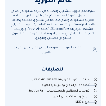
عالم التوريد
شركة عالم التوريد للتشغيل والصيانة هي شركة سعودية رائدة في
مجال حلول التهوية الصناعية، يقع مقرها في الرياض، المملكة
العربية السعودية، وتُقدم خدماتها على مستوى المملكة بكفاءة
عالية واحترافية.نتميز بتقديم أنظمة متكاملة لتركيب وصيانة مراوح
الشفط المركزية (Suction Fans)، أنظمة Fresh Air، وتوربينات
التهوية، بما يتوافق مع معايير الجودة العالمية واحتياجات السوق
السعودي الصناعي والتجاري.
المملكة العربية السعودية الرياض الملز طريق عمر ابن
عبدالعزيز
التصنيفات
أنظمة التهوية المركزية (Fresh Air Systems)
أنظمة كاتم الدخان وفلتر تنقية الهواء
توربينات المطاعم والمستودعات - Suction Fan
مراوح ومنتجات ويندي الكورية
مرواح KDK