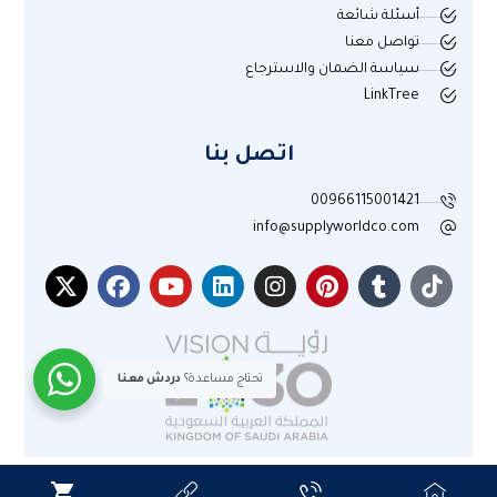
أسئلة شائعة
تواصل معنا
سياسة الضمان والاسترجاع
LinkTree
اتصل بنا
00966115001421
info@supplyworldco.com
تحتاج مساعدة؟
دردش معنا
جميع الحقوق محفوظة لموقع عالم التوريد © 2025م