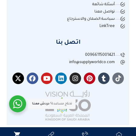
أسئلة شائعة
تواصل معنا
سياسة الضمان والاسترجاع
LinkTree
اتصل بنا
00966115001421
info@supplyworldco.com
تحتاج مساعدة؟
دردش معنا
جميع الحقوق محفوظة لموقع عالم التوريد © 2025م