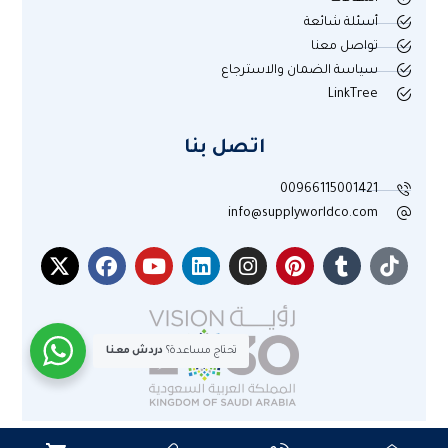
أسئلة شائعة
تواصل معنا
سياسة الضمان والاسترجاع
LinkTree
اتصل بنا
00966115001421
info@supplyworldco.com
تحتاج مساعدة؟
دردش معنا
جميع الحقوق محفوظة لموقع عالم التوريد © 2025م