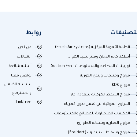
لتصنيفات
روابط
أنظمة التهوية المركزية (Fresh Air Systems)
من نحن
أنظمة كاتم الدخان وفلتر تنقية الهواء
المقالات
توربينات المطاعم والمستودعات - Suction Fan
أسئلة شائعة
مراوح ومنتجات ويندي الكورية
تواصل معنا
سياسة الضمان
مرواح KDK
والاسترجاع
مرواح الشفط المركزية سعودي فان
LinkTree
المراوح الهوائية التي تعمل بدون كهرباء
المكيفات الصحراوية للمصانع والمستودعات
مراوح الجدارية وسلالم الطوارئ
مراوح وشفاطات بريديرت (Breidert)