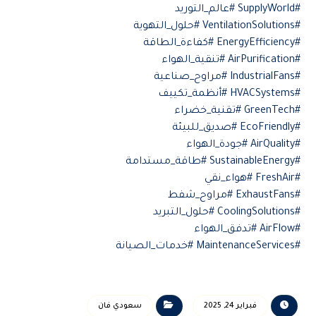
#SupplyWorld #عالم_التوريد
#VentilationSolutions #حلول_التهوية
#EnergyEfficiency #كفاءة_الطاقة
#AirPurification #تنقية_الهواء
#IndustrialFans #مراوح_صناعية
#HVACSystems #أنظمة_تكييف
#GreenTech #تقنية_خضراء
#EcoFriendly #صديق_للبيئة
#AirQuality #جودة_الهواء
#SustainableEnergy #طاقة_مستدامة
#FreshAir #هواء_نقي
#ExhaustFans #مراوح_شفط
#CoolingSolutions #حلول_التبريد
#AirFlow #تدفق_الهواء
#MaintenanceServices #خدمات_الصيانة
فبراير 24, 2025
سعودي فان