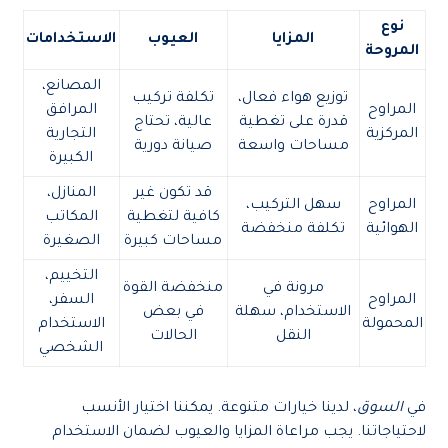
نوع
المزايا
العيوب
الاستخدامات
المروحة
المصانع،
توزيع هواء فعال،
تكلفة تركيب
المراوح
المرافق
قدرة على تغطية
عالية، تحتاج
المركزية
التجارية
مساحات واسعة
صيانة دورية
الكبيرة
قد تكون غير
المنازل،
المراوح
سهل التركيب،
كافية لتغطية
المكاتب
الهوائية
تكلفة منخفضة
مساحات كبيرة
الصغيرة
التخييم،
مرونة في
منخفضة القوة
المراوح
السفر،
الاستخدام، سهلة
في بعض
المحمولة
الاستخدام
النقل
الحالات
الشخصي
في
السوق
، لدينا خيارات متنوعة. يمكننا اختيار الأنسب
لاحتياجاتنا. يجب مراعاة المزايا والعيوب لضمان الاستخدام