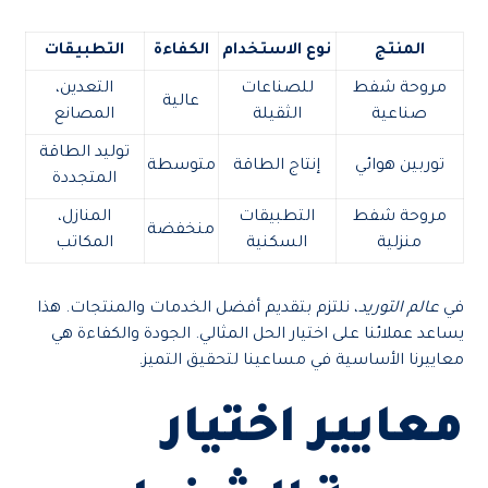
المنتج
نوع الاستخدام
الكفاءة
التطبيقات
مروحة شفط
للصناعات
التعدين،
عالية
صناعية
الثقيلة
المصانع
توليد الطاقة
توربين هوائي
إنتاج الطاقة
متوسطة
المتجددة
مروحة شفط
التطبيقات
المنازل،
منخفضة
منزلية
السكنية
المكاتب
في
عالم التوريد
، نلتزم بتقديم أفضل الخدمات والمنتجات. هذا
يساعد عملائنا على اختيار الحل المثالي. الجودة والكفاءة هي
معاييرنا الأساسية في مساعينا لتحقيق التميز.
معايير اختيار