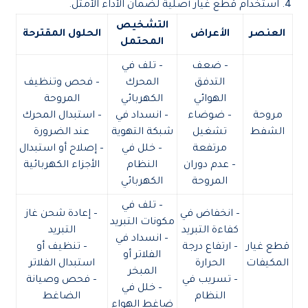
استخدام قطع غيار أصلية لضمان الأداء الأمثل.
التشخيص
العنصر
الأعراض
الحلول المقترحة
المحتمل
– ضعف
– تلف في
التدفق
المحرك
– فحص وتنظيف
الهوائي
الكهربائي
المروحة
مروحة
– ضوضاء
– انسداد في
– استبدال المحرك
الشفط
تشغيل
شبكة التهوية
عند الضرورة
مرتفعة
– خلل في
– إصلاح أو استبدال
– عدم دوران
النظام
الأجزاء الكهربائية
المروحة
الكهربائي
– تلف في
– انخفاض في
– إعادة شحن غاز
مكونات التبريد
كفاءة التبريد
التبريد
– انسداد في
قطع غيار
– ارتفاع درجة
– تنظيف أو
الفلاتر أو
المكيفات
الحرارة
استبدال الفلاتر
المبخر
– تسريب في
– فحص وصيانة
– خلل في
النظام
الضاغط
ضاغط الهواء