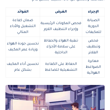
الإجراء
الغرض
الفوائد
الصيانة
ضمان كفاءة
فحص المكونات الرئيسية
الدورية
التشغيل والأداء
وإجراء التنظيف اللازم
للمكيفات
المثالي
فحص
تنقية الهواء والحفاظ
تحسين جودة الهواء
وتنظيف
على سلامة الأجزاء
وزيادة عمر المكيف
الفلاتر
الداخلية
معايرة
الحفاظ على الكفاءة
تحسين أداء المكيف
الضواغط
التشغيلية للضاغط
بشكل عام
الهوائية