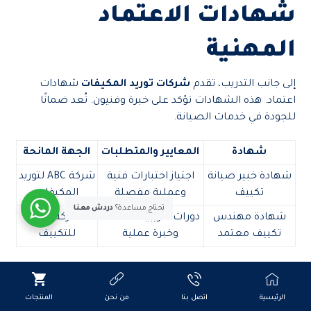
شهادات الاعتماد
المهنية
إلى جانب التدريب، تقدم
شركات توريد المكيفات
شهادات
اعتماد. هذه الشهادات تؤكد على خبرة وفنيون. تُعد ضمانًا
للجودة في خدمات الصيانة.
شهادة
المعايير والمتطلبات
الجهة المانحة
شهادة خبير صيانة
اجتياز اختبارات فنية
شركة ABC لتوريد
تكييف
وعملية مفصلة
المكيفات
تحتاج مساعدة؟
دردش معنا
شهادة مهندس
دورات تدريبية متقدمة
شركة XYZ
تكييف معتمد
وخبرة عملية
للتكييف
باستثمار الوقت والجهد في تدريب فنيي الصيانة، تضمن
الشركات خدمات عالية الجودة. هذا الاستثمار يعود بالفائدة
الرئيسية
اتصل بنا
من نحن
المنتجات
على العملاء ويُساهم في تحسين سمعة الشركات.