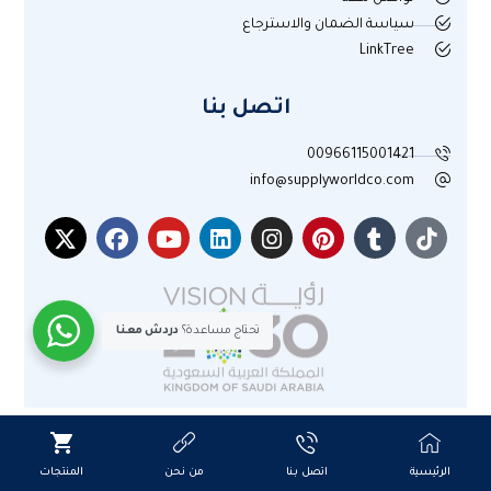
سياسة الضمان والاسترجاع
LinkTree
اتصل بنا
00966115001421
info@supplyworldco.com
تحتاج مساعدة؟
دردش معنا
جميع الحقوق محفوظة لموقع عالم التوريد © 2025م
الرئيسية
اتصل بنا
من نحن
المنتجات