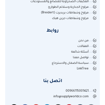
المكيفات الصحراوية للمصانع والمستودعات
مراوح الجدارية وسلالم الطوارئ
مراوح وشفاطات بريديرت (Breidert)
مراوح وشفاطات جرين هيك
روابط
من نحن
المقالات
أسئلة شائعة
تواصل معنا
سياسة الضمان والاسترجاع
LinkTree
اتصل بنا
00966115001421
info@supplyworldco.com