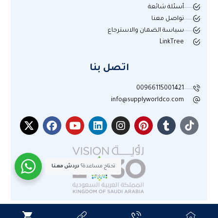
أسئلة شائعة
تواصل معنا
سياسة الضمان والاسترجاع
LinkTree
اتصل بنا
00966115001421
info@supplyworldco.com
تحتاج مساعدة؟
دردش معنا
جميع الحقوق محفوظة لموقع عالم التوريد © 2025م