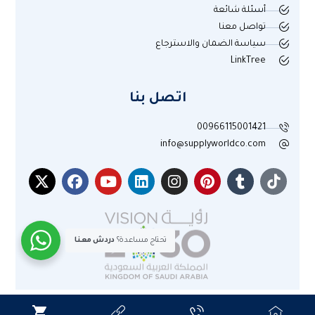
أسئلة شائعة
تواصل معنا
سياسة الضمان والاسترجاع
LinkTree
اتصل بنا
00966115001421
info@supplyworldco.com
تحتاج مساعدة؟
دردش معنا
جميع الحقوق محفوظة لموقع عالم التوريد © 2025م